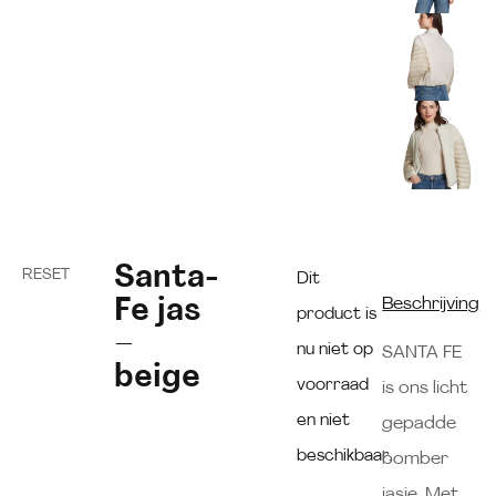
Santa-
RESET
Dit
Fe jas
Beschrijving
product is
–
nu niet op
SANTA FE
beige
voorraad
is ons licht
en niet
gepadde
beschikbaar.
bomber
jasje. Met