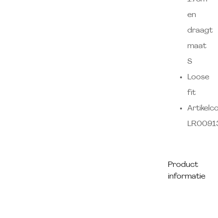
en
draagt
maat
S
Loose
fit
Artikelc
LR0091
Product
informatie