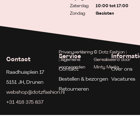
Zaterdag
10:00 tot 17:00
Zondag
Gesloten
Privacyverklaring
© Dotz Fashion |
Service
Informati
Contact
| Algemene
Gerealiseerd door
voorwaarden
Minty Media
Contact
Over ons
Raadhuisplein 17
Bestellen & bezorgen
Vacatures
5151 JH, Drunen
Retourneren
webshop@dotzfashion.nl
+31 416 375 837