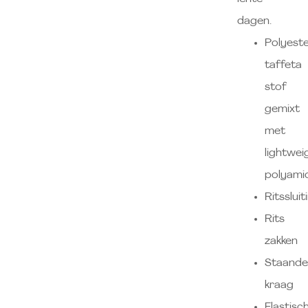
dagen.
Polyest
taffeta
stof
gemixt
met
lightwei
polyami
Ritssluit
Rits
zakken
Staand
kraag
Elastisc