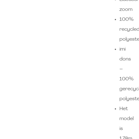
zoom
100%
recycle
polyest
imi
dons
–
100%
gerecyc
polyest
Het
model
is
1.78m