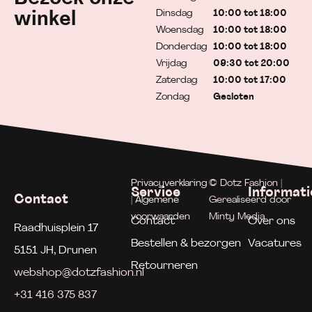
Dinsdag
10:00 tot 18:00
winkel
Woensdag
10:00 tot 18:00
Donderdag
10:00 tot 18:00
Vrijdag
09:30 tot 20:00
Zaterdag
10:00 tot 17:00
Zondag
Gesloten
Privacyverklaring
© Dotz Fashion |
Service
Informati
Contact
| Algemene
Gerealiseerd door
voorwaarden
Minty Media
Contact
Over ons
Raadhuisplein 17
Bestellen & bezorgen
Vacatures
5151 JH, Drunen
Retourneren
webshop@dotzfashion.nl
+31 416 375 837