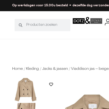
Op werkdagen voor 15.00u besteld = dezelfde dag verzonde
Home
/
Kleding
/
Jacks & jassen
/ Viaddison jas – beige