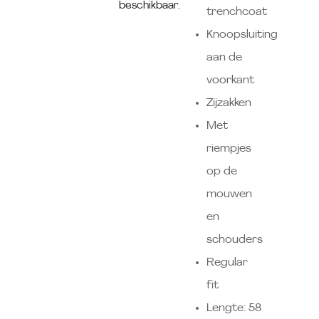
beschikbaar.
trenchcoat
Knoopsluiting
aan de
voorkant
Zijzakken
Met
riempjes
op de
mouwen
en
schouders
Regular
fit
Lengte: 58