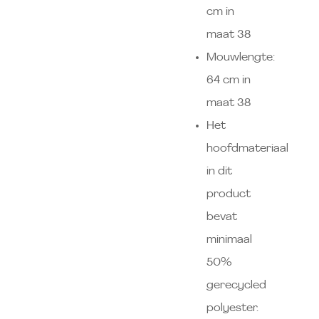
cm in
maat 38
Mouwlengte:
64 cm in
maat 38
Het
hoofdmateriaal
in dit
product
bevat
minimaal
50%
gerecycled
polyester.