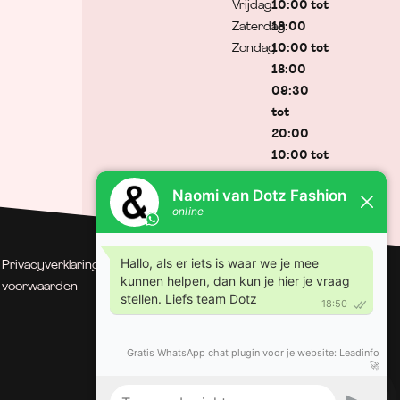
Vrijdag
10:00 tot
Zaterdag
18:00
Zondag
10:00 tot
18:00
09:30
tot
20:00
10:00 tot
17:00
Gesloten
Privacyverklaring
| Algemene
© Dotz Fashion | Gerealiseerd
voorwaarden
door Minty Media