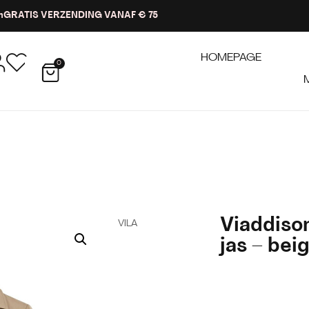
n
GRATIS VERZENDING VANAF € 75
HOMEPAGE
0
Viaddiso
VILA
jas – bei