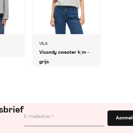
VILA
s
Visandy sweater k/m –
grijs
sbrief
Aanmel