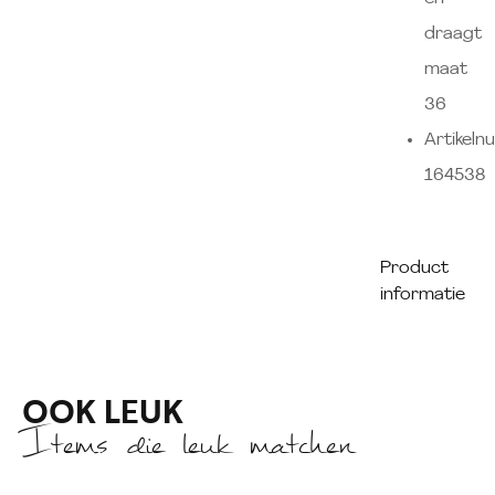
draagt
maat
36
Artikeln
164538
Product
informatie
OOK LEUK
Items die leuk matchen