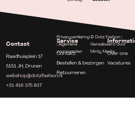
Privacyverklaring
© Dotz Fashion |
Service
Informati
Contact
| Algemene
Gerealiseerd door
voorwaarden
Minty Media
Contact
Over ons
Raadhuisplein 17
Bestellen & bezorgen
Vacatures
5151 JH, Drunen
Retourneren
webshop@dotzfashion.nl
+31 416 375 837