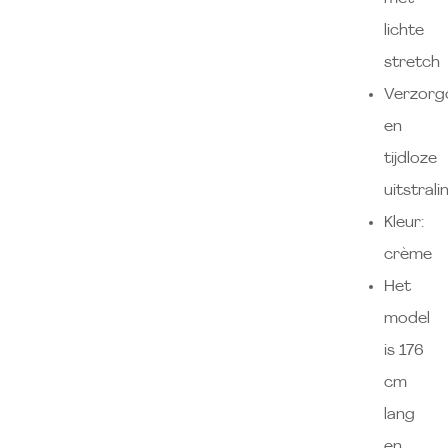
lichte
stretch
Verzorg
en
tijdloze
uitstrali
Kleur:
crème
Het
model
is 176
cm
lang
en