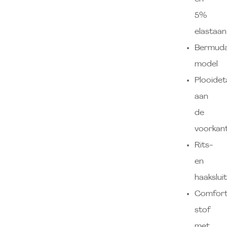
5%
elastaan
Bermud
model
Plooideta
aan
de
voorkan
Rits-
en
haakslui
Comfort
stof
met