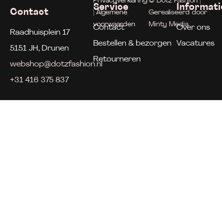
Privacyverklaring
© Dotz Fashion |
Service
Informati
Contact
| Algemene
Gerealiseerd door
voorwaarden
Minty Media
Contact
Over ons
Raadhuisplein 17
Bestellen & bezorgen
Vacatures
5151 JH, Drunen
Retourneren
webshop@dotzfashion.nl
+31 416 375 837