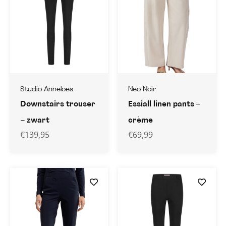
Studio Anneloes
Neo Noir
Downstairs trouser
Essiall linen pants –
– zwart
crème
€
139,95
€
69,99