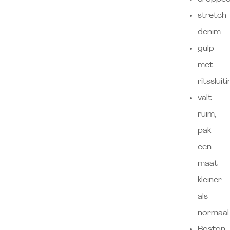
stretch
denim
gulp
met
ritssluit
valt
ruim,
pak
een
maat
kleiner
als
normaal
Boston