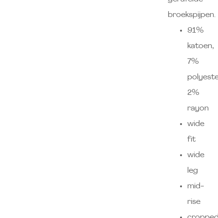
broekspijpen.
91%
katoen,
7%
polyeste
2%
rayon
wide
fit
wide
leg
mid-
rise
croppe