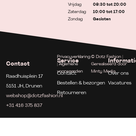
Vrijdag
09:30 tot 20:00
Zaterdag
10:00 tot 17:00
Zondag
Gesloten
Privacyverklaring
© Dotz Fashion |
Service
Informati
Contact
| Algemene
Gerealiseerd door
voorwaarden
Minty Media
Contact
Over ons
Raadhuisplein 17
Bestellen & bezorgen
Vacatures
5151 JH, Drunen
Retourneren
webshop@dotzfashion.nl
+31 416 375 837