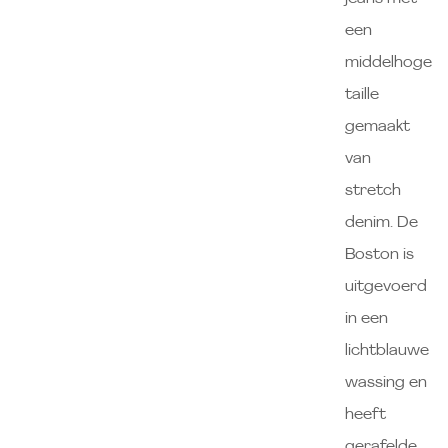
een
middelhoge
taille
gemaakt
van
stretch
denim. De
Boston is
uitgevoerd
in een
lichtblauwe
wassing en
heeft
gerafelde