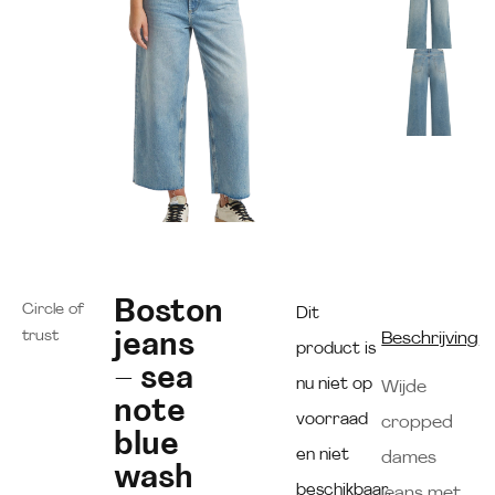
Boston
Circle of
Dit
trust
jeans
Beschrijving
product is
– sea
nu niet op
Wijde
note
voorraad
cropped
blue
en niet
dames
wash
beschikbaar.
jeans met