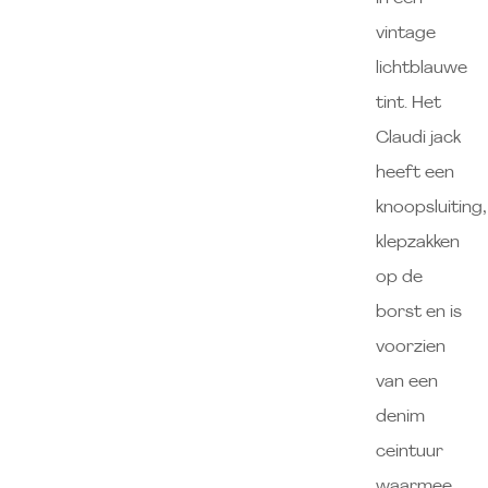
vintage
lichtblauwe
tint. Het
Claudi jack
heeft een
knoopsluiting,
klepzakken
op de
borst en is
voorzien
van een
denim
ceintuur
waarmee