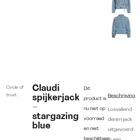
Claudi
Circle of
Dit
trust
spijkerjack
Beschrijving
product is
–
nu niet op
Losvallend
stargazing
voorraad
denim jack
blue
en niet
uitgevoerd
beschikbaar.
in een