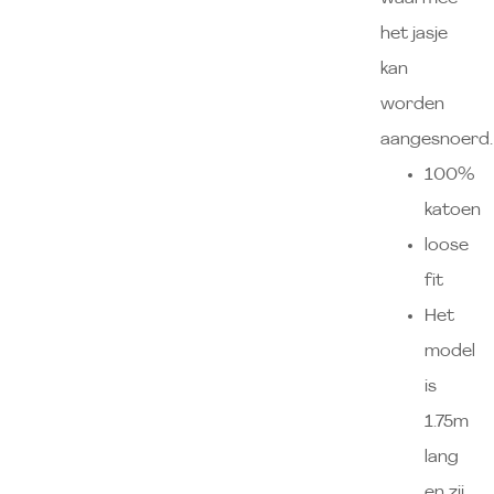
het jasje
kan
worden
aangesnoerd.
100%
katoen
loose
fit
Het
model
is
1.75m
lang
en zij