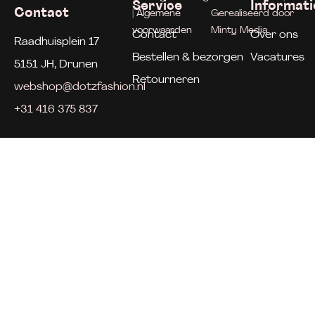
Service
Informati
Contact
| Algemene
Gerealiseerd door
voorwaarden
Minty Media
Contact
Over ons
Raadhuisplein 17
Bestellen & bezorgen
Vacatures
5151 JH, Drunen
Retourneren
webshop@dotzfashion.nl
+31 416 375 837