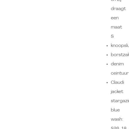
draagt
een
maat
S
knoopslu
borstza
denim
ceintuur
Claudi
jacket
stargaz
blue
wash:
S26_18_