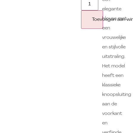
elegante
blouse met
Toevoegen aan wi
een
vrouwelijke
en stijlvolle
uitstraling.
Het model
heeft een
klassieke
knoopsluiting
aan de
voorkant
en
verfijnde