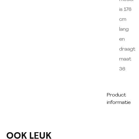
is 176
cm
lang
en
draagt
maat
36
Product
informatie
OOK LEUK