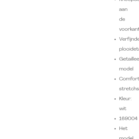
aan
de
voorkan
Verfijnd
plooideta
Getaille
model
Comfort
stretchs
Kleur:
wit
169004
Het
model