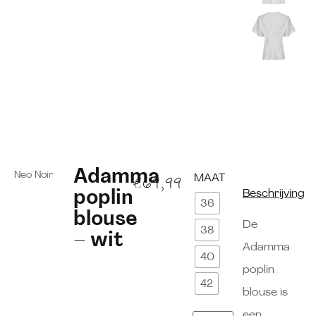
Adamma
Neo Noir
MAAT
€
69,99
poplin
Beschrijving
36
blouse
De
38
– wit
Adamma
40
poplin
42
blouse is
een