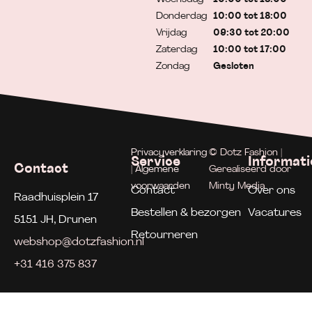
Donderdag
10:00 tot 18:00
Vrijdag
09:30 tot 20:00
Zaterdag
10:00 tot 17:00
Zondag
Gesloten
Privacyverklaring
© Dotz Fashion |
Service
Informati
Contact
| Algemene
Gerealiseerd door
voorwaarden
Minty Media
Contact
Over ons
Raadhuisplein 17
Bestellen & bezorgen
Vacatures
5151 JH, Drunen
Retourneren
webshop@dotzfashion.nl
+31 416 375 837