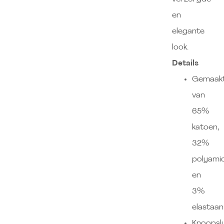
en
elegante
look.
Details
Gemaak
van
65%
katoen,
32%
polyami
en
3%
elastaan
Knoopslu