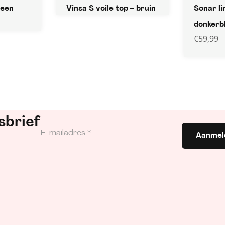
teen
Vinsa S voile top – bruin
Sonar li
donkerb
€
59,99
sbrief
Aanmel