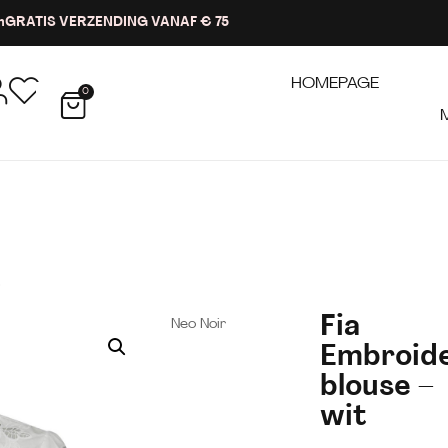
n
GRATIS VERZENDING VANAF € 75
HOMEPAGE
0
Fia
Neo Noir
Embroid
blouse –
wit