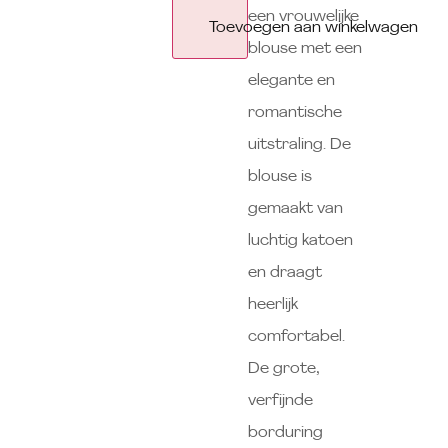
een vrouwelijke
Toevoegen aan winkelwagen
blouse met een
elegante en
romantische
uitstraling. De
blouse is
gemaakt van
luchtig katoen
en draagt
heerlijk
comfortabel.
De grote,
verfijnde
borduring