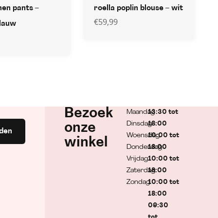
nen pants –
roella poplin blouse – wit
€
59,99
lauw
Bezoek
Maandag
13:30 tot
Dinsdag
18:00
onze
den
Woensdag
10:00 tot
winkel
Donderdag
18:00
Vrijdag
10:00 tot
Zaterdag
18:00
Zondag
10:00 tot
18:00
09:30
tot