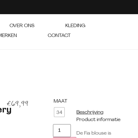
OVER ONS
KLEDING
MERKEN
CONTACT
MAAT
€
69,99
ery
Beschrijving
34
Product informatie
De Fia blouse is