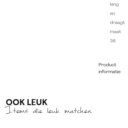
lang
en
draagt
maat
36
Product
informatie
OOK LEUK
Items die leuk matchen