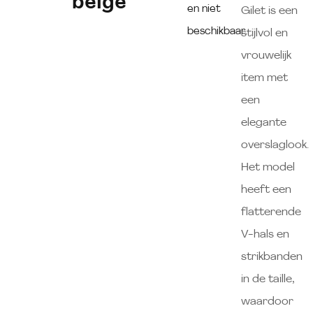
beige
en niet
Gilet is een
beschikbaar.
stijlvol en
vrouwelijk
item met
een
elegante
overslaglook.
Het model
heeft een
flatterende
V-hals en
strikbanden
in de taille,
waardoor