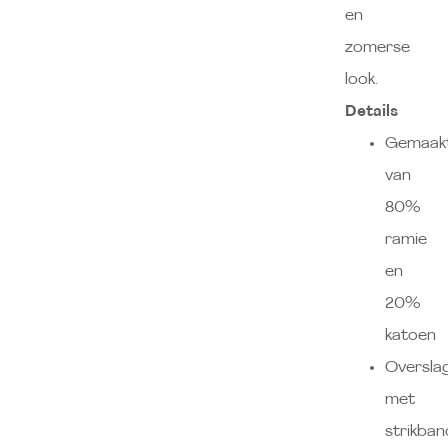
en
zomerse
look.
Details
Gemaak
van
80%
ramie
en
20%
katoen
Oversla
met
strikba