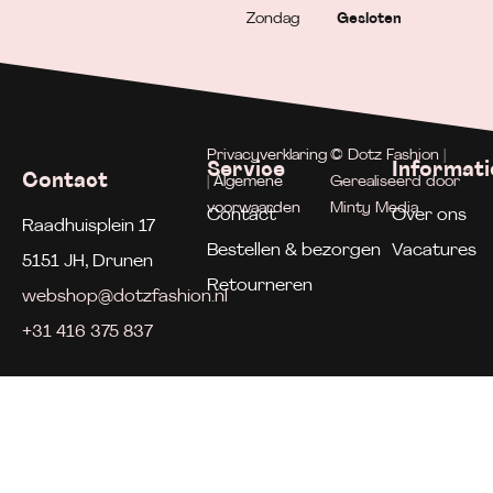
Zondag
Gesloten
Privacyverklaring
© Dotz Fashion |
Service
Informati
Contact
| Algemene
Gerealiseerd door
voorwaarden
Minty Media
Contact
Over ons
Raadhuisplein 17
Bestellen & bezorgen
Vacatures
5151 JH, Drunen
Retourneren
webshop@dotzfashion.nl
+31 416 375 837