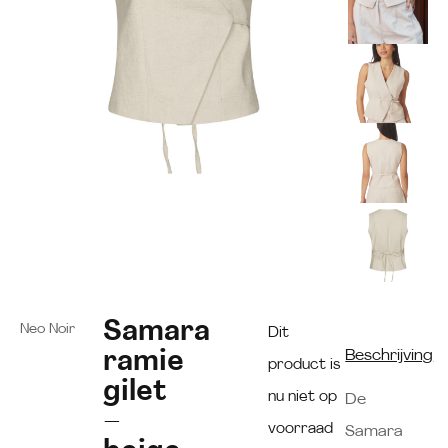
Samara
Neo Noir
Dit
ramie
Beschrijving
product is
gilet
nu niet op
De
–
voorraad
Samara