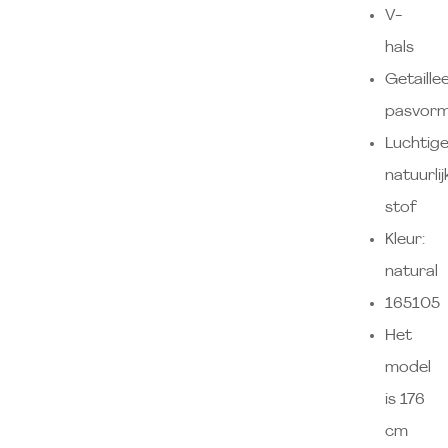
V-
hals
Getaille
pasvor
Luchtige
natuurlij
stof
Kleur:
natural
165105
Het
model
is 176
cm