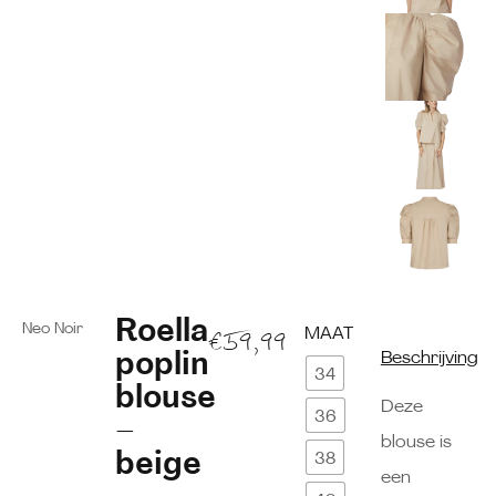
Roella
Neo Noir
MAAT
€
59,99
poplin
Beschrijving
34
blouse
Deze
36
–
blouse is
beige
38
een