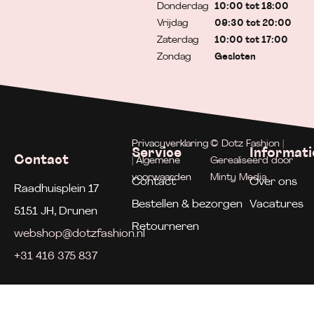
Donderdag
10:00 tot 18:00
Vrijdag
09:30 tot 20:00
Zaterdag
10:00 tot 17:00
Zondag
Gesloten
Privacyverklaring
© Dotz Fashion |
Service
Informati
Contact
| Algemene
Gerealiseerd door
voorwaarden
Minty Media
Contact
Over ons
Raadhuisplein 17
Bestellen & bezorgen
Vacatures
5151 JH, Drunen
Retourneren
webshop@dotzfashion.nl
+31 416 375 837