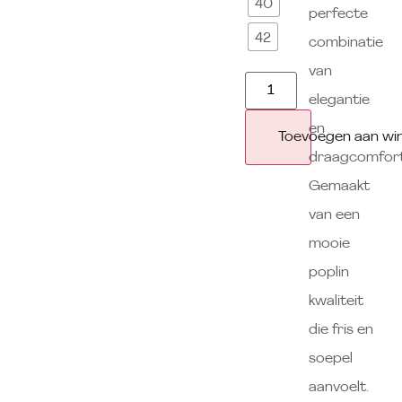
40
perfecte
42
combinatie
van
elegantie
en
Toevoegen aan wi
draagcomfort
Gemaakt
van een
mooie
poplin
kwaliteit
die fris en
soepel
aanvoelt.