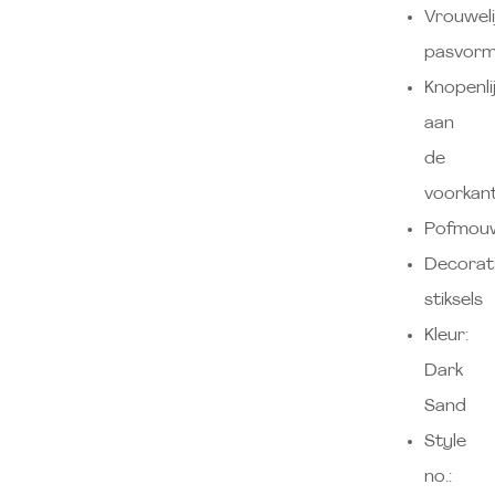
Vrouweli
pasvor
Knopenli
aan
de
voorkan
Pofmou
Decorat
stiksels
Kleur:
Dark
Sand
Style
no.: