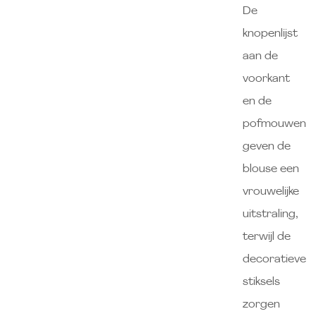
De
knopenlijst
aan de
voorkant
en de
pofmouwen
geven de
blouse een
vrouwelijke
uitstraling,
terwijl de
decoratieve
stiksels
zorgen