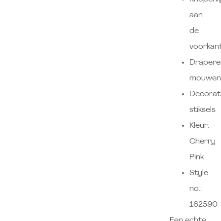
aan
de
voorkan
Drapere
mouwen
Decorat
stiksels
Kleur:
Cherry
Pink
Style
no.:
162590
Een echte