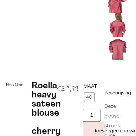
Roella
Neo Noir
MAAT
€
59,99
heavy
Beschrijving
40
sateen
Deze
blouse
blouse
–
straalt
cherry
Toevoegen aan wi
pure