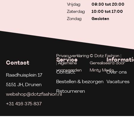
Vrijdag
09:30 tot 20:00
Zaterdag
10:00 tot 17:00
Zondag
Gesloten
Privacyverklaring
© Dotz Fashion |
Service
Informati
Contact
| Algemene
Gerealiseerd door
voorwaarden
Minty Media
Contact
Over ons
Raadhuisplein 17
Bestellen & bezorgen
Vacatures
5151 JH, Drunen
Retourneren
webshop@dotzfashion.nl
+31 416 375 837