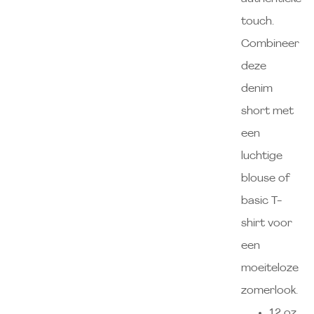
touch.
Combineer
deze
denim
short met
een
luchtige
blouse of
basic T-
shirt voor
een
moeiteloze
zomerlook.
12 oz