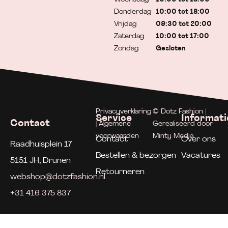
Donderdag
10:00 tot 18:00
Vrijdag
09:30 tot 20:00
Zaterdag
10:00 tot 17:00
Zondag
Gesloten
Privacyverklaring
© Dotz Fashion |
Service
Informati
Contact
| Algemene
Gerealiseerd door
voorwaarden
Minty Media
Contact
Over ons
Raadhuisplein 17
Bestellen & bezorgen
Vacatures
5151 JH, Drunen
Retourneren
webshop@dotzfashion.nl
+31 416 375 837