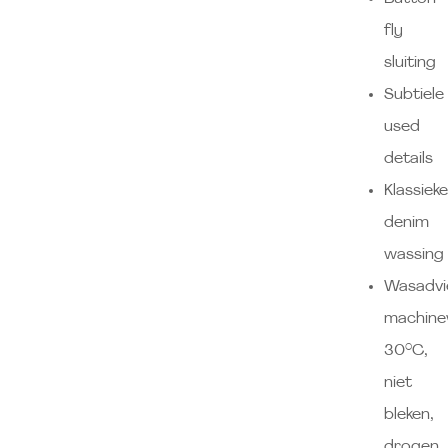
fly
sluiting
Subtiele
used
details
Klassieke
denim
wassing
Wasadvi
machin
30°C,
niet
bleken,
drogen