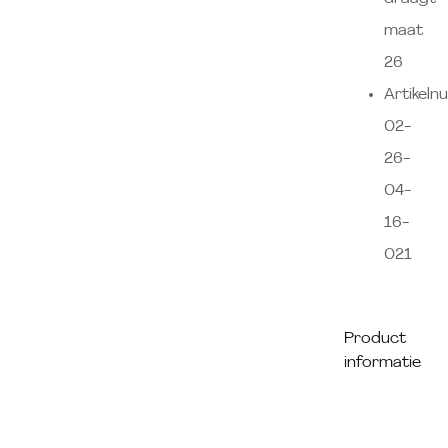
maat
26
Artikeln
02-
26-
04-
16-
021
Product
informatie