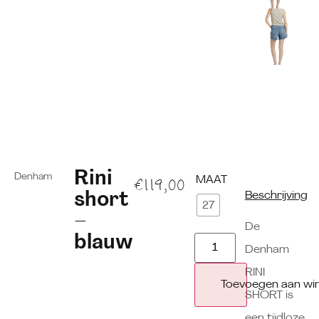
Rini
Denham
MAAT
€
119,00
short
Beschrijving
27
–
De
blauw
Denham
RINI
Toevoegen aan wi
SHORT is
een tijdloze