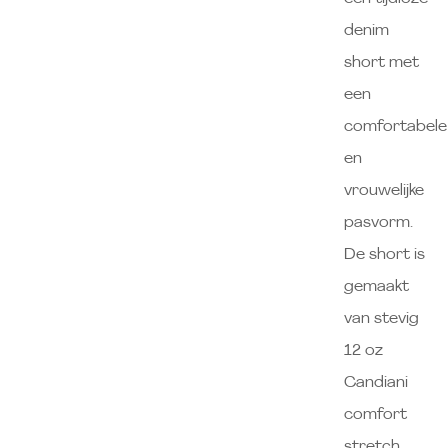
denim
short met
een
comfortabele
en
vrouwelijke
pasvorm.
De short is
gemaakt
van stevig
12 oz
Candiani
comfort
stretch