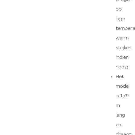
op
lage
tempera
warm
strijken
indien
nodig
Het
model
is 1,79
m
lang
en
draagt