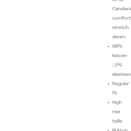
Candiani
comfort
stretch
denim
98%
katoen
/ 2%
elastaan
Regular
fit
High
rise
taille
Button