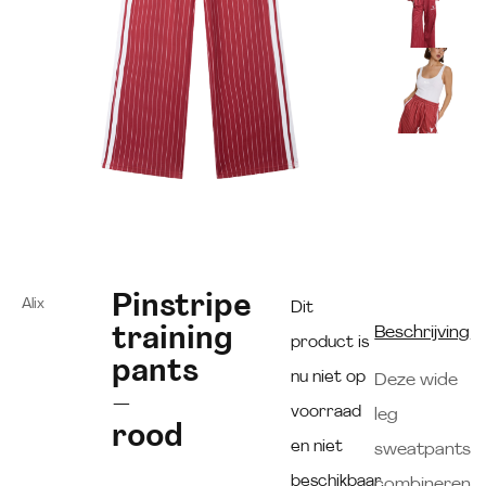
Pinstripe
Alix
Dit
training
Beschrijving
product is
pants
nu niet op
Deze wide
–
voorraad
leg
rood
en niet
sweatpants
beschikbaar.
combineren