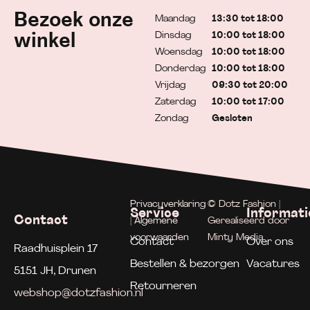
Bezoek onze
Maandag
13:30 tot 18:00
Dinsdag
10:00 tot 18:00
winkel
Woensdag
10:00 tot 18:00
Donderdag
10:00 tot 18:00
Vrijdag
09:30 tot 20:00
Zaterdag
10:00 tot 17:00
Zondag
Gesloten
Privacyverklaring
© Dotz Fashion |
Service
Informati
Contact
| Algemene
Gerealiseerd door
voorwaarden
Minty Media
Contact
Over ons
Raadhuisplein 17
Bestellen & bezorgen
Vacatures
5151 JH, Drunen
Retourneren
webshop@dotzfashion.nl