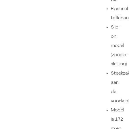
Elastisc
tailleba
Slip-
on
model
(zonder
sluiting)
Steekza
aan
de
voorkan
Model
is 1.72
m en