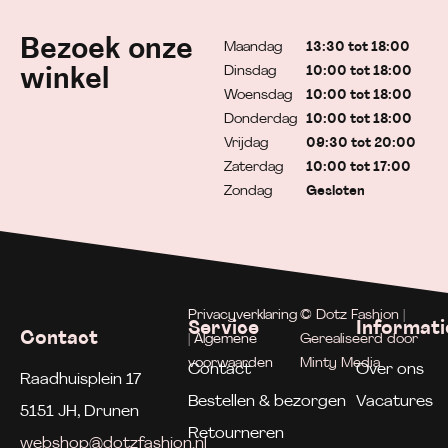
Bezoek onze
Maandag
13:30 tot 18:00
Dinsdag
10:00 tot 18:00
winkel
Woensdag
10:00 tot 18:00
Donderdag
10:00 tot 18:00
Vrijdag
09:30 tot 20:00
Zaterdag
10:00 tot 17:00
Zondag
Gesloten
Privacyverklaring
© Dotz Fashion |
Service
Informati
Contact
| Algemene
Gerealiseerd door
voorwaarden
Minty Media
Contact
Over ons
Raadhuisplein 17
Bestellen & bezorgen
Vacatures
5151 JH, Drunen
Retourneren
webshop@dotzfashion.nl