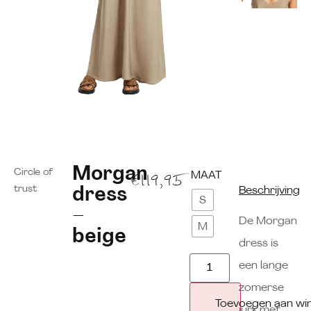
Morgan
Circle of
MAAT
€
119,95
trust
dress
Beschrijving
S
–
De Morgan
M
beige
dress is
een lange
zomerse
Toevoegen aan wi
jurk met