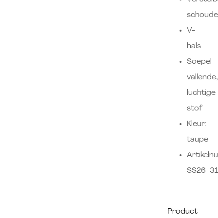
schoude
V-
hals
Soepel
vallende,
luchtige
stof
Kleur:
taupe
Artikeln
SS26_31
Product