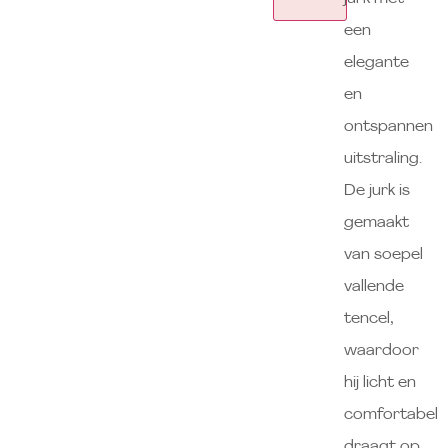
een
elegante
en
ontspannen
uitstraling.
De jurk is
gemaakt
van soepel
vallende
tencel,
waardoor
hij licht en
comfortabel
draagt op