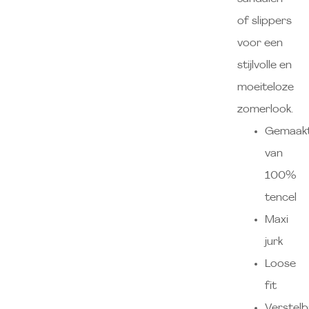
of slippers
voor een
stijlvolle en
moeiteloze
zomerlook.
Gemaak
van
100%
tencel
Maxi
jurk
Loose
fit
Verstelb