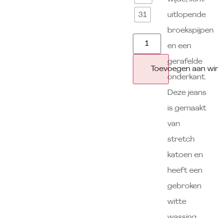
uitlopende
31
broekspijpen
en een
gerafelde
Toevoegen aan wi
onderkant.
Deze jeans
is gemaakt
van
stretch
katoen en
heeft een
gebroken
witte
wassing.