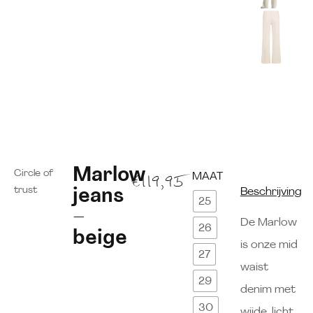
Marlow
Circle of
MAAT
€
119,95
trust
jeans
Beschrijving
25
–
De Marlow
26
beige
is onze mid
27
waist
29
denim met
30
wijde, licht