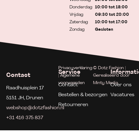
Donderdag
10:00 tot 18:00
Vrijdag
09:30 tot 20:00
Zaterdag
10:00 tot 17:00
Zondag
Gesloten
Privacyverklaring
© Dotz Fashion |
Service
Informati
Contact
| Algemene
Gerealiseerd door
voorwaarden
Minty Media
Contact
Over ons
Raadhuisplein 17
Bestellen & bezorgen
Vacatures
5151 JH, Drunen
Retourneren
webshop@dotzfashion.nl
+31 416 375 837