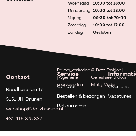
Woensdag
10:00 tot 18:00
Donderdag
10:00 tot 18:00
Vrijdag
09:30 tot 20:00
Zaterdag
10:00 tot 17:00
Zondag
Gesloten
Privacyverklaring
© Dotz Fashion |
Service
Informati
Contact
| Algemene
Gerealiseerd door
voorwaarden
Minty Media
Contact
Over ons
Raadhuisplein 17
Bestellen & bezorgen
Vacatures
5151 JH, Drunen
Retourneren
webshop@dotzfashion.nl
+31 416 375 837