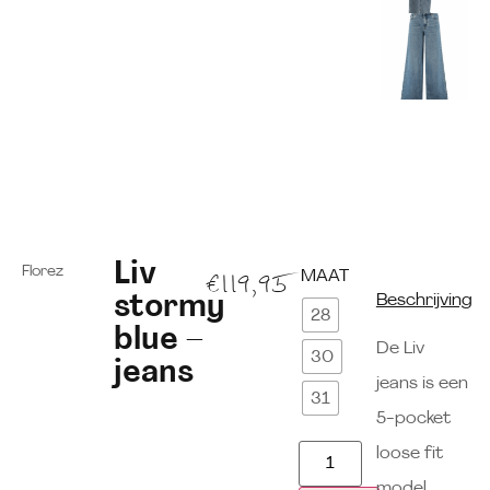
Liv
Florez
MAAT
€
119,95
stormy
Beschrijving
28
blue –
De Liv
30
jeans
jeans is een
31
5-pocket
loose fit
model.