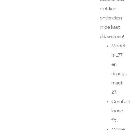
niet kan
ontbreken
in de kast
dit seizoen!
Model
is 177
en
draagt
maat
27.
Comfort
loose
fit
Mooie