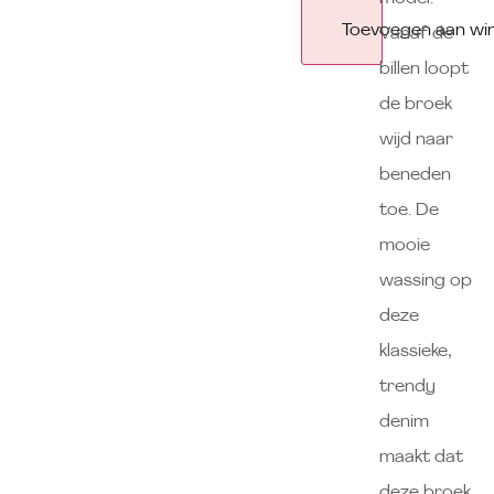
Toevoegen aan wi
Vanaf de
billen loopt
de broek
wijd naar
beneden
toe. De
mooie
wassing op
deze
klassieke,
trendy
denim
maakt dat
deze broek