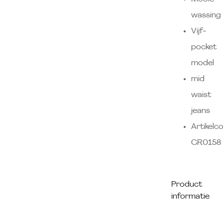
wassing
Vijf-
pocket
model
mid
waist
jeans
Artikelc
CR0158
Product
informatie