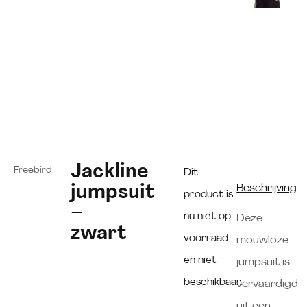
Jackline
Freebird
Dit
jumpsuit
Beschrijving
product is
–
nu niet op
Deze
zwart
voorraad
mouwloze
en niet
jumpsuit is
beschikbaar.
vervaardigd
uit een