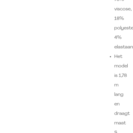
viscose,
18%
polyeste
4%
elastaa
Het
model
is 1,78
m
lang
en
draagt
maat
S