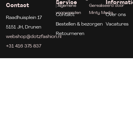
Service
Informati
Contact
| Algemene
Gerealiseerd door
voorwaarden
Minty Media
Contact
Over ons
Raadhuisplein 17
Bestellen & bezorgen
Vacatures
5151 JH, Drunen
Retourneren
webshop@dotzfashion.nl
+31 416 375 837