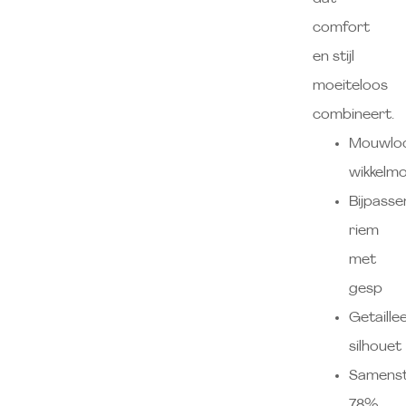
comfort
en stijl
moeiteloos
combineert.
Mouwlo
wikkelm
Bijpass
riem
met
gesp
Getaille
silhouet
Samenste
78%