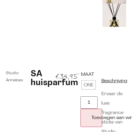
SA
Studio
MAAT
€
34,95
Anneloes
huisparfum
Beschrijving
ONE
Ervaar de
luxe
fragrance
Toevoegen aan wi
sticks van
Studio