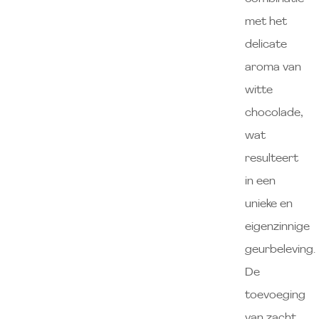
met het
delicate
aroma van
witte
chocolade,
wat
resulteert
in een
unieke en
eigenzinnige
geurbeleving.
De
toevoeging
van zacht