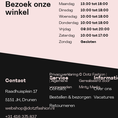
Bezoek onze
Maandag
13:30 tot 18:00
Dinsdag
10:00 tot 18:00
winkel
Woensdag
10:00 tot 18:00
Donderdag
10:00 tot 18:00
Vrijdag
09:30 tot 20:00
Zaterdag
10:00 tot 17:00
Zondag
Gesloten
Privacyverklaring
© Dotz Fashion |
Service
Informati
Contact
| Algemene
Gerealiseerd door
voorwaarden
Minty Media
Contact
Over ons
Raadhuisplein 17
Bestellen & bezorgen
Vacatures
5151 JH, Drunen
Retourneren
webshop@dotzfashion.nl
+31 416 375 837