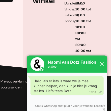
winkel
Donderdag
18:00
Vrijdag
10:00 tot
Zaterdag
18:00
Zondag
10:00 tot
18:00
09:30
tot
20:00
10:00 tot
17:00
Gesloten
Privacyverklaring
| Algemene
© Dotz Fashion | Gerealiseerd
voorwaarden
door Minty Media