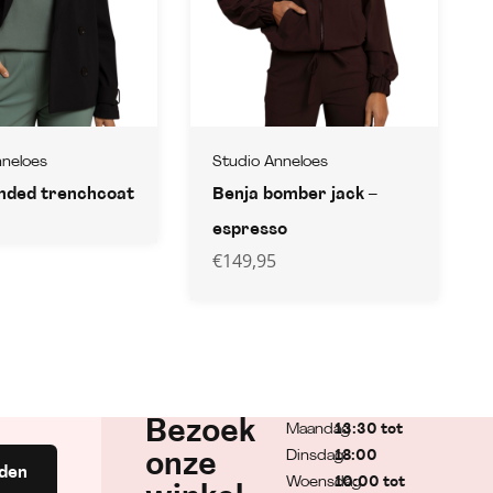
nneloes
Studio Anneloes
nded trenchcoat
Benja bomber jack –
espresso
€
149,95
Bezoek
Maandag
13:30 tot
Dinsdag
18:00
onze
den
Woensdag
10:00 tot