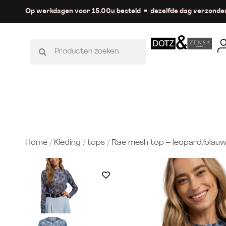
Op werkdagen voor 15.00u besteld = dezelfde dag verzonde
Home
/
Kleding
/
tops
/ Rae mesh top – leopard/blau