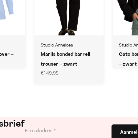
Studio Anneloes
Studio A
lover –
Marlis bonded barrell
Cato bo
trouser – zwart
– zwart
€
149,95
sbrief
Aanmel