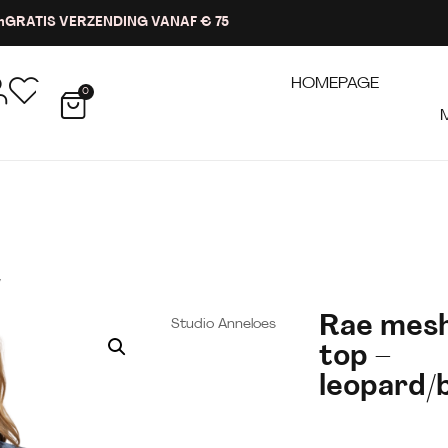
n
GRATIS VERZENDING VANAF € 75
HOMEPAGE
0
w
Rae mes
Studio Anneloes
top –
leopard/