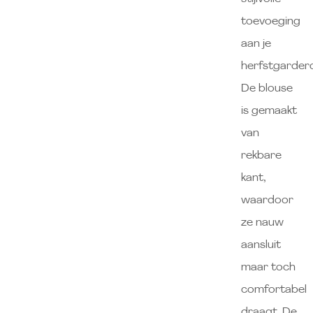
toevoeging
aan je
herfstgarder
De blouse
is gemaakt
van
rekbare
kant,
waardoor
ze nauw
aansluit
maar toch
comfortabel
draagt. De