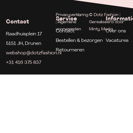
Privacyverklaring
© Dotz Fashion |
Service
Informati
Contact
| Algemene
Gerealiseerd door
voorwaarden
Minty Media
Contact
Over ons
Raadhuisplein 17
Bestellen & bezorgen
Vacatures
5151 JH, Drunen
Retourneren
webshop@dotzfashion.nl
+31 416 375 837