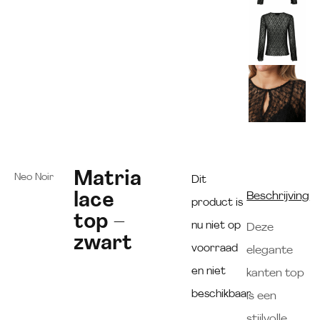
Matria
Neo Noir
Dit
lace
Beschrijving
product is
top –
nu niet op
Deze
zwart
voorraad
elegante
en niet
kanten top
beschikbaar.
is een
stijlvolle