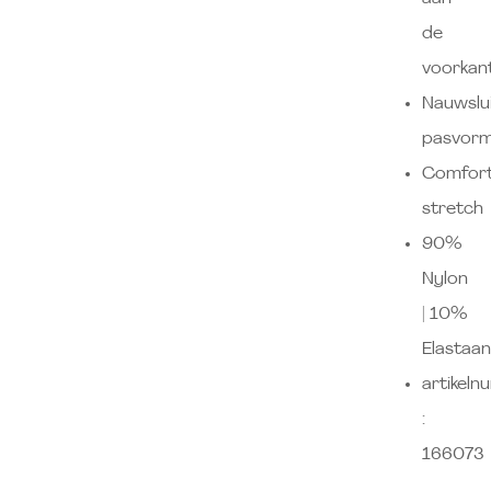
de
voorkan
Nauwslu
pasvor
Comfort
stretch
90%
Nylon
| 10%
Elastaa
artikel
:
166073