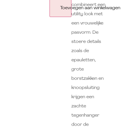
combineert een
Toevoegen aan winkelwagen
utility look met
een vrouwelijke
pasvorm. De
stoere details
zoals de
epauletten,
grote
borstzakken en
knoopsluiting
krijgen een
zachte
tegenhanger
door de