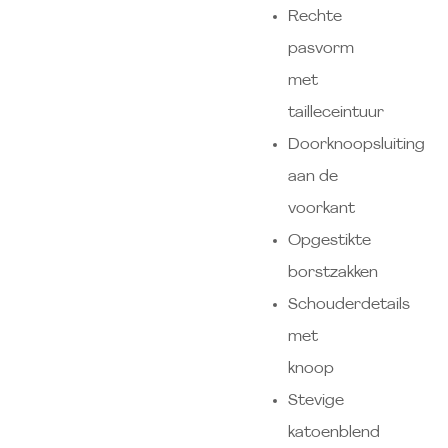
Rechte
pasvorm
met
tailleceintuur
Doorknoopsluiting
aan de
voorkant
Opgestikte
borstzakken
Schouderdetails
met
knoop
Stevige
katoenblend