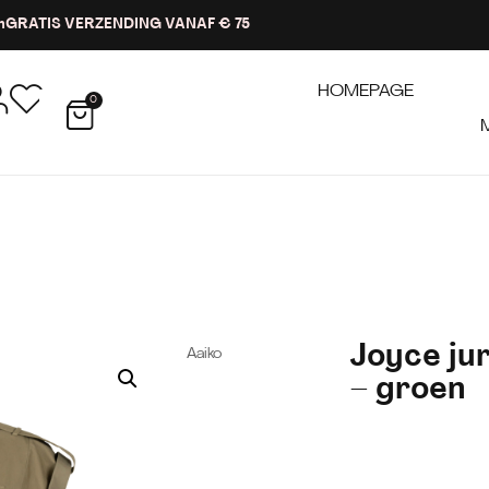
n
GRATIS VERZENDING VANAF € 75
HOMEPAGE
0
Joyce ju
Aaiko
– groen