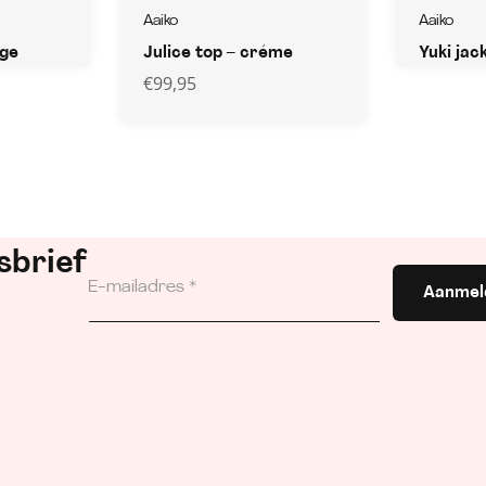
Aaiko
Aaiko
ige
Julice top – créme
Yuki jac
€
99,95
sbrief
Aanmel