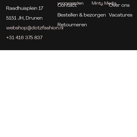
voorwaarden
Minty Media
Contact
Over ons
Raadhuisplein 17
Bestellen & bezorgen
Vacatures
5151 JH, Drunen
Retourneren
webshop@dotzfashion.nl
+31 416 375 837