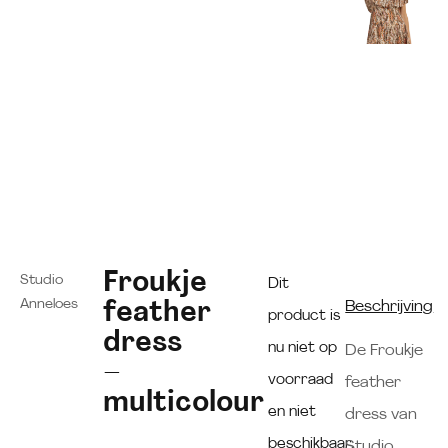
Froukje
Studio
Dit
Anneloes
feather
Beschrijving
product is
dress
nu niet op
De Froukje
–
voorraad
feather
multicolour
en niet
dress van
beschikbaar.
Studio