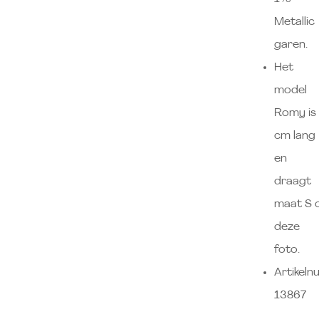
Metallic
garen.
Het
model
Romy is
cm lang
en
draagt
maat S 
deze
foto.
Artikel
13867