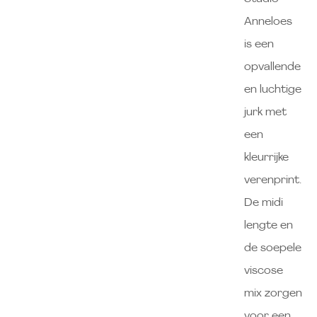
Anneloes
is een
opvallende
en luchtige
jurk met
een
kleurrijke
verenprint.
De midi
lengte en
de soepele
viscose
mix zorgen
voor een