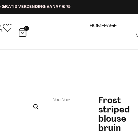
n
GRATIS VERZENDING VANAF € 75
HOMEPAGE
0
n
Frost
Neo Noir
striped
blouse –
bruin