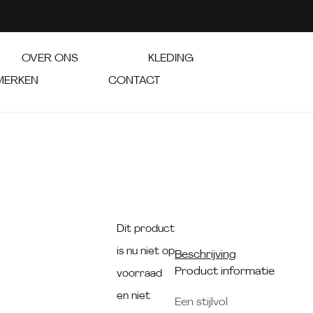
OVER ONS
KLEDING
MERKEN
CONTACT
Dit product
is nu niet op
Beschrijving
Product informatie
voorraad
en niet
Een stijlvol