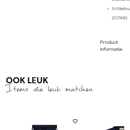
Artikel
207445
Product
informatie
OOK LEUK
Items die leuk matchen