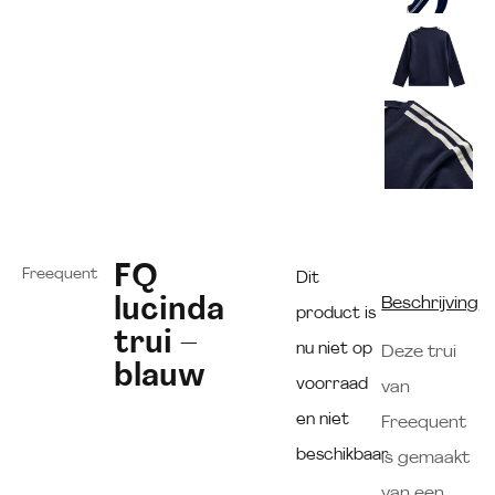
FQ
Freequent
Dit
lucinda
Beschrijving
product is
trui –
nu niet op
Deze trui
blauw
voorraad
van
en niet
Freequent
beschikbaar.
is gemaakt
van een