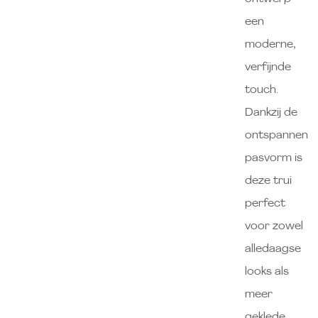
een
moderne,
verfijnde
touch.
Dankzij de
ontspannen
pasvorm is
deze trui
perfect
voor zowel
alledaagse
looks als
meer
geklede