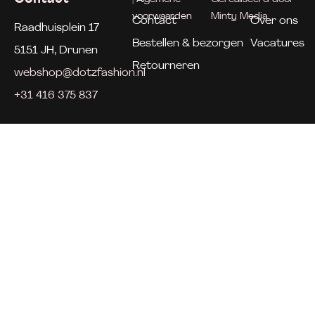
voorwaarden
Minty Media
Contact
Over ons
Raadhuisplein 17
Bestellen & bezorgen
Vacatures
5151 JH, Drunen
Retourneren
webshop@dotzfashion.nl
+31 416 375 837