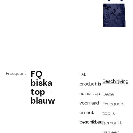
FQ
Freequent
Dit
biska
Beschrijving
product is
top –
nu niet op
Deze
blauw
voorraad
Freequent
en niet
top is
beschikbaar.
gemaakt
van een