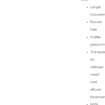
Lange
mouwe
Ronde
hals
trakke
pasvor
Transpa
en
rekbaar
mesh
met
allover
bloeme
95%