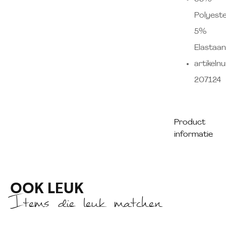
Polyeste
5%
Elastaa
artikeln
207124
Product
informatie
OOK LEUK
Items die leuk matchen