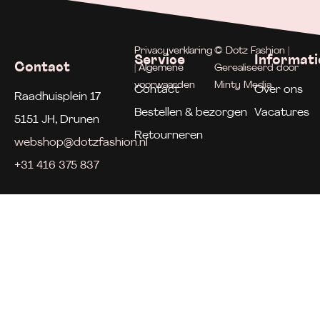
Privacyverklaring
© Dotz Fashion |
Service
Informati
Contact
| Algemene
Gerealiseerd door
voorwaarden
Minty Media
Contact
Over ons
Raadhuisplein 17
Bestellen & bezorgen
Vacatures
5151 JH, Drunen
Retourneren
webshop@dotzfashion.nl
+31 416 375 837