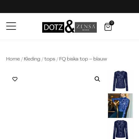
0
Home
/
Kleding
/
tops
/ FQ biska top – blauw