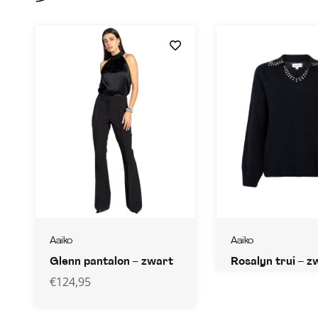
Aaiko
Aaiko
Glenn pantalon – zwart
Rosalyn trui – z
€
124,95