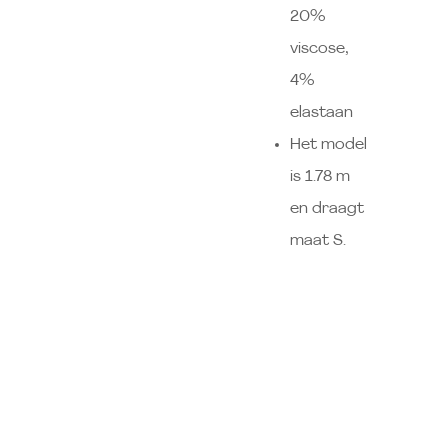
20%
viscose,
4%
elastaan
Het model
is 1.78 m
en draagt
maat S.