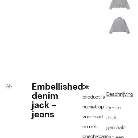
Embellished
Alix
Dit
denim
Beschrijving
product is
jack –
nu niet op
Denim
jeans
voorraad
Jack
en niet
gemaakt
beschikbaar.
van een