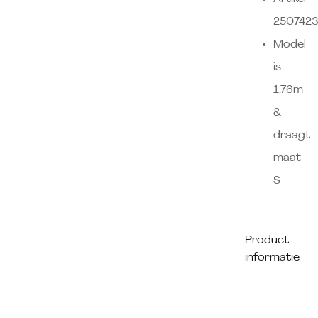
250742
Model
is
1.76m
&
draagt
maat
S
Product
informatie