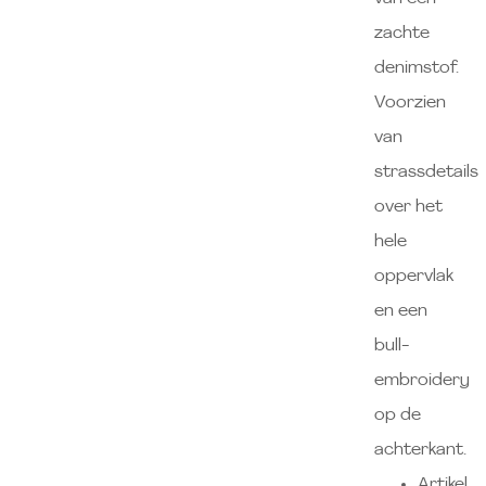
zachte
denimstof.
Voorzien
van
strassdetails
over het
hele
oppervlak
en een
bull-
embroidery
op de
achterkant.
Artikel