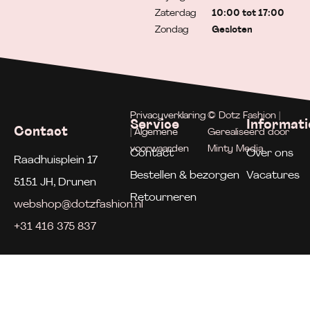
Zaterdag
10:00 tot 17:00
Zondag
Gesloten
Privacyverklaring
© Dotz Fashion |
Service
Informati
Contact
| Algemene
Gerealiseerd door
voorwaarden
Minty Media
Contact
Over ons
Raadhuisplein 17
Bestellen & bezorgen
Vacatures
5151 JH, Drunen
Retourneren
webshop@dotzfashion.nl
+31 416 375 837