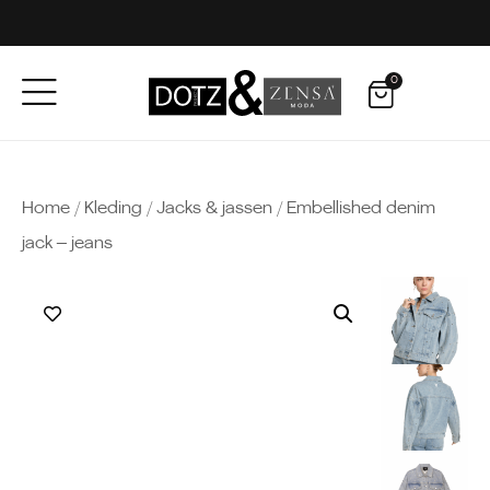
0
Home
/
Kleding
/
Jacks & jassen
/ Embellished denim
jack – jeans