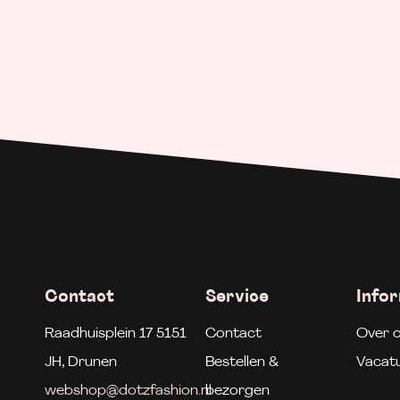
Contact
Service
Info
Raadhuisplein 17 5151
Contact
Over 
JH, Drunen
Bestellen &
Vacat
webshop@dotzfashion.nl
bezorgen