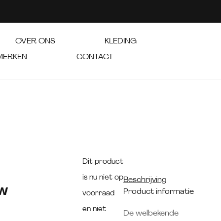
OVER ONS
KLEDING
MERKEN
CONTACT
Dit product
is nu niet op
Beschrijving
uw
Product informatie
voorraad
en niet
De welbekende