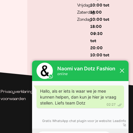
Vrijdag
10:00 tot
Zaterdag
18:00
Zondag
10:00 tot
18:00
09:30
tot
20:00
10:00 tot
17:00
Gesloten
Privacyverklaring
| Algemene
© Dotz Fashion | Gerealiseerd
voorwaarden
door Minty Media