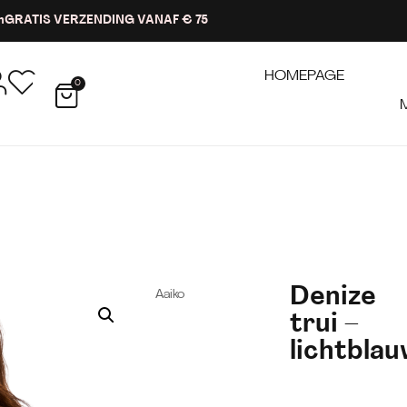
n
GRATIS VERZENDING VANAF € 75
HOMEPAGE
0
Denize
Aaiko
trui –
lichtbla