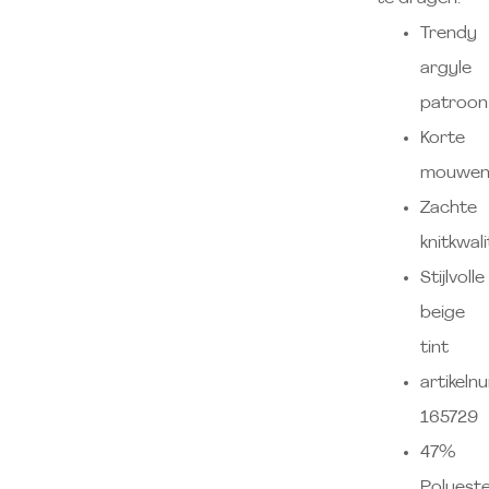
Trendy
argyle
patroon
Korte
mouwe
Zachte
knitkwali
Stijlvolle
beige
tint
artikeln
165729
47%
Polyeste