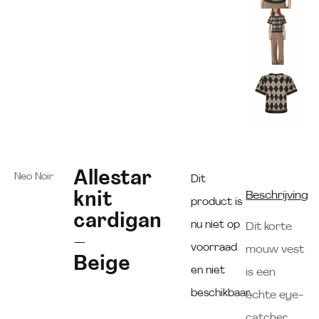
Allestar
Neo Noir
Dit
knit
Beschrijving
product is
cardigan
nu niet op
Dit korte
–
voorraad
mouw vest
Beige
en niet
is een
beschikbaar.
echte eye-
catcher