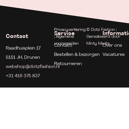
Privacyverklaring
© Dotz Fashion |
Service
Informati
Contact
| Algemene
Gerealiseerd door
voorwaarden
Minty Media
Contact
Over ons
Raadhuisplein 17
Bestellen & bezorgen
Vacatures
5151 JH, Drunen
Retourneren
webshop@dotzfashion.nl
+31 416 375 837