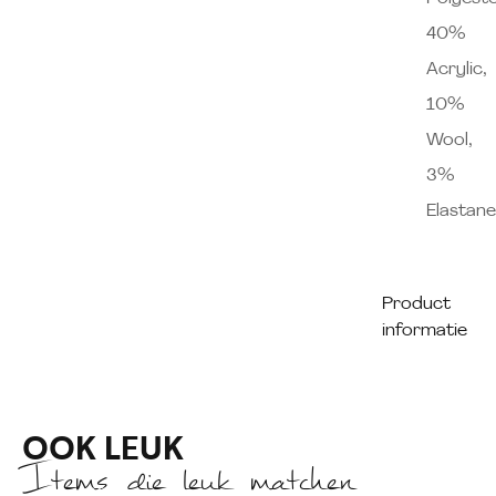
40%
Acrylic,
10%
Wool,
3%
Elastan
Product
informatie
OOK LEUK
Items die leuk matchen