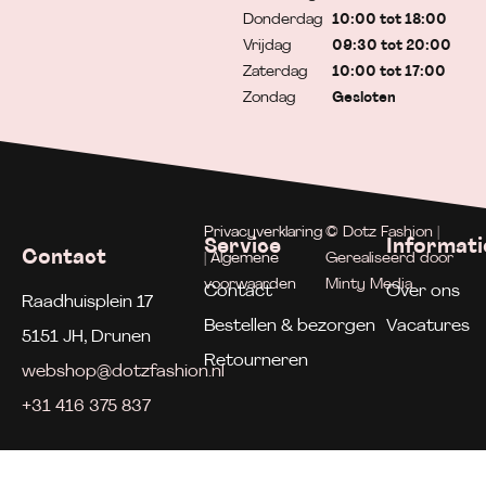
Donderdag
10:00 tot 18:00
Vrijdag
09:30 tot 20:00
Zaterdag
10:00 tot 17:00
Zondag
Gesloten
Privacyverklaring
© Dotz Fashion |
Service
Informati
Contact
| Algemene
Gerealiseerd door
voorwaarden
Minty Media
Contact
Over ons
Raadhuisplein 17
Bestellen & bezorgen
Vacatures
5151 JH, Drunen
Retourneren
webshop@dotzfashion.nl
+31 416 375 837