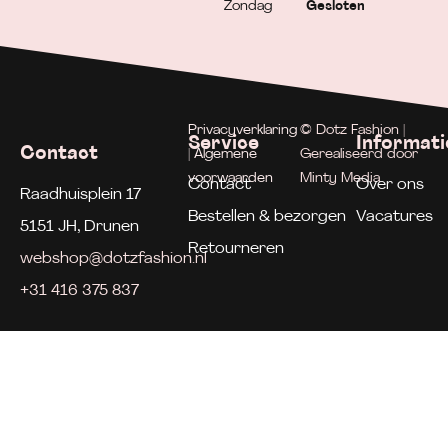
Zondag
Gesloten
Privacyverklaring
© Dotz Fashion |
Service
Informati
Contact
| Algemene
Gerealiseerd door
voorwaarden
Minty Media
Contact
Over ons
Raadhuisplein 17
Bestellen & bezorgen
Vacatures
5151 JH, Drunen
Retourneren
webshop@dotzfashion.nl
+31 416 375 837