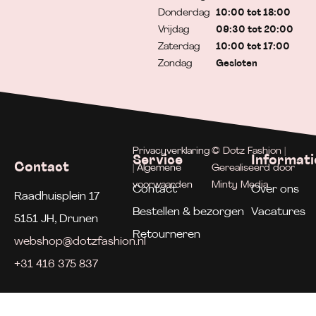
Donderdag
10:00 tot 18:00
Vrijdag
09:30 tot 20:00
Zaterdag
10:00 tot 17:00
Zondag
Gesloten
Privacyverklaring
© Dotz Fashion |
Service
Informati
Contact
| Algemene
Gerealiseerd door
voorwaarden
Minty Media
Contact
Over ons
Raadhuisplein 17
Bestellen & bezorgen
Vacatures
5151 JH, Drunen
Retourneren
webshop@dotzfashion.nl
+31 416 375 837