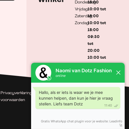
Donderdag
18:00
Vrijdag
10:00 tot
Zaterdag
18:00
Zondag
10:00 tot
18:00
09:30
tot
20:00
10:00 tot
17:00
Gesloten
Privacyverklaring
| Algemene
© Dotz Fashion | Gerealiseerd
voorwaarden
door Minty Media