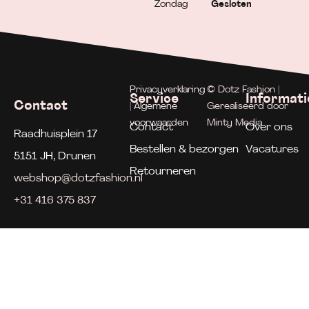
Zondag
Gesloten
Privacyverklaring
© Dotz Fashion |
Service
Informati
Contact
| Algemene
Gerealiseerd door
voorwaarden
Minty Media
Contact
Over ons
Raadhuisplein 17
Bestellen & bezorgen
Vacatures
5151 JH, Drunen
Retourneren
webshop@dotzfashion.nl
+31 416 375 837