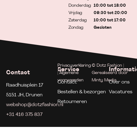
Donderdag
10:00 tot 18:00
Vrijdag
09:30 tot 20:00
Zaterdag
10:00 tot 17:00
Zondag
Gesloten
Privacyverklaring
© Dotz Fashion |
Service
Informati
Contact
| Algemene
Gerealiseerd door
voorwaarden
Minty Media
Contact
Over ons
Raadhuisplein 17
Bestellen & bezorgen
Vacatures
5151 JH, Drunen
Retourneren
webshop@dotzfashion.nl
+31 416 375 837