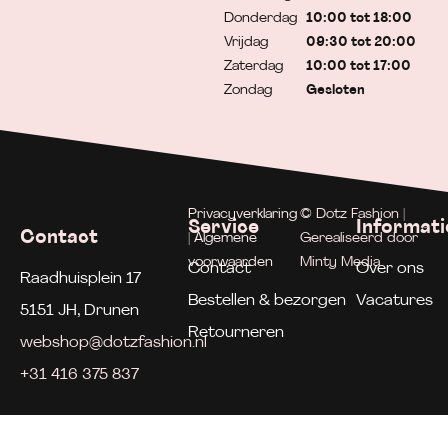
Donderdag
10:00 tot 18:00
Vrijdag
09:30 tot 20:00
Zaterdag
10:00 tot 17:00
Zondag
Gesloten
Privacyverklaring
© Dotz Fashion |
Service
Informati
Contact
| Algemene
Gerealiseerd door
voorwaarden
Minty Media
Contact
Over ons
Raadhuisplein 17
Bestellen & bezorgen
Vacatures
5151 JH, Drunen
Retourneren
webshop@dotzfashion.nl
+31 416 375 837