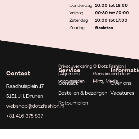
Donderdag
10:00 tot 18:00
Vrijdag
09:30 tot 20:00
Zaterdag
10:00 tot 17:00
Zondag
Gesloten
Privacyverklaring
© Dotz Fashion |
Service
Informati
Contact
| Algemene
Gerealiseerd door
voorwaarden
Minty Media
Contact
Over ons
Raadhuisplein 17
Bestellen & bezorgen
Vacatures
5151 JH, Drunen
Retourneren
webshop@dotzfashion.nl
+31 416 375 837