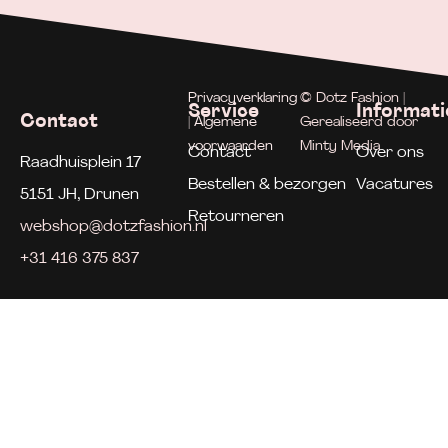
Privacyverklaring
© Dotz Fashion |
Service
Informati
Contact
| Algemene
Gerealiseerd door
voorwaarden
Minty Media
Contact
Over ons
Raadhuisplein 17
Bestellen & bezorgen
Vacatures
5151 JH, Drunen
Retourneren
webshop@dotzfashion.nl
+31 416 375 837