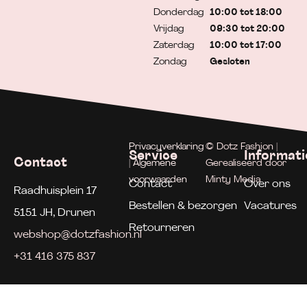
Donderdag
10:00 tot 18:00
Vrijdag
09:30 tot 20:00
Zaterdag
10:00 tot 17:00
Zondag
Gesloten
Privacyverklaring
© Dotz Fashion |
Service
Informati
Contact
| Algemene
Gerealiseerd door
voorwaarden
Minty Media
Contact
Over ons
Raadhuisplein 17
Bestellen & bezorgen
Vacatures
5151 JH, Drunen
Retourneren
webshop@dotzfashion.nl
+31 416 375 837