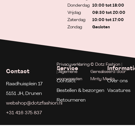
Donderdag
10:00 tot 18:00
Vrijdag
09:30 tot 20:00
Zaterdag
10:00 tot 17:00
Zondag
Gesloten
Privacyverklaring
© Dotz Fashion |
Service
Informati
Contact
| Algemene
Gerealiseerd door
voorwaarden
Minty Media
Contact
Over ons
Raadhuisplein 17
Bestellen & bezorgen
Vacatures
5151 JH, Drunen
Retourneren
webshop@dotzfashion.nl
+31 416 375 837