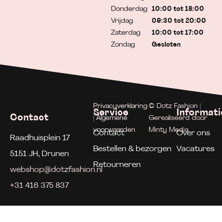
Donderdag
10:00 tot 18:00
Vrijdag
09:30 tot 20:00
Zaterdag
10:00 tot 17:00
Zondag
Gesloten
Privacyverklaring
© Dotz Fashion |
Service
Informati
Contact
| Algemene
Gerealiseerd door
voorwaarden
Minty Media
Contact
Over ons
Raadhuisplein 17
Bestellen & bezorgen
Vacatures
5151 JH, Drunen
Retourneren
webshop@dotzfashion.nl
+31 416 375 837