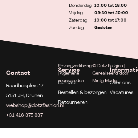
Donderdag
10:00 tot 18:00
Vrijdag
09:30 tot 20:00
Zaterdag
10:00 tot 17:00
Zondag
Gesloten
Privacyverklaring
© Dotz Fashion |
Service
Informati
Contact
| Algemene
Gerealiseerd door
voorwaarden
Minty Media
Contact
Over ons
Raadhuisplein 17
Bestellen & bezorgen
Vacatures
5151 JH, Drunen
Retourneren
webshop@dotzfashion.nl
+31 416 375 837