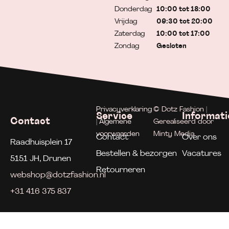
Donderdag
10:00 tot 18:00
Vrijdag
09:30 tot 20:00
Zaterdag
10:00 tot 17:00
Zondag
Gesloten
Privacyverklaring
© Dotz Fashion |
Service
Informati
Contact
| Algemene
Gerealiseerd door
voorwaarden
Minty Media
Contact
Over ons
Raadhuisplein 17
Bestellen & bezorgen
Vacatures
5151 JH, Drunen
Retourneren
webshop@dotzfashion.nl
+31 416 375 837