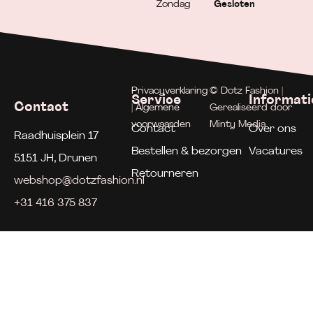
Zondag
Gesloten
Privacyverklaring
© Dotz Fashion |
Service
Informati
Contact
| Algemene
Gerealiseerd door
voorwaarden
Minty Media
Contact
Over ons
Raadhuisplein 17
Bestellen & bezorgen
Vacatures
5151 JH, Drunen
Retourneren
webshop@dotzfashion.nl
+31 416 375 837