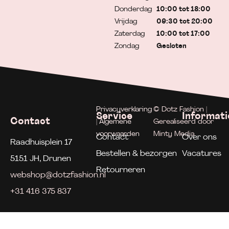
Donderdag
10:00 tot 18:00
Vrijdag
09:30 tot 20:00
Zaterdag
10:00 tot 17:00
Zondag
Gesloten
Privacyverklaring
© Dotz Fashion |
Service
Informati
Contact
| Algemene
Gerealiseerd door
voorwaarden
Minty Media
Contact
Over ons
Raadhuisplein 17
Bestellen & bezorgen
Vacatures
5151 JH, Drunen
Retourneren
webshop@dotzfashion.nl
+31 416 375 837