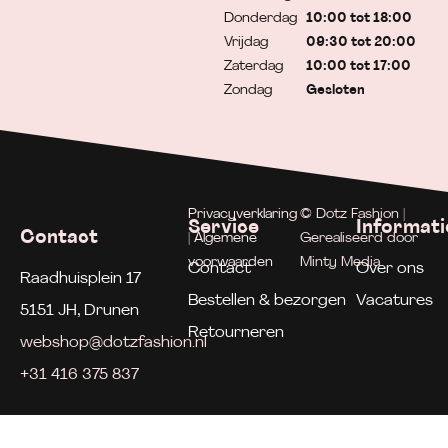
Donderdag
10:00 tot 18:00
Vrijdag
09:30 tot 20:00
Zaterdag
10:00 tot 17:00
Zondag
Gesloten
Privacyverklaring
© Dotz Fashion |
Service
Informati
Contact
| Algemene
Gerealiseerd door
voorwaarden
Minty Media
Contact
Over ons
Raadhuisplein 17
Bestellen & bezorgen
Vacatures
5151 JH, Drunen
Retourneren
webshop@dotzfashion.nl
+31 416 375 837