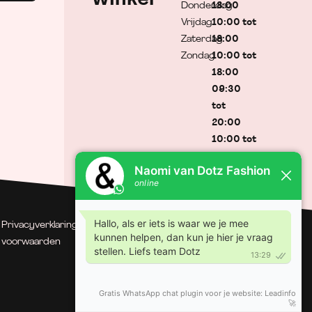
Donderdag
18:00
Vrijdag
10:00 tot
Zaterdag
18:00
Zondag
10:00 tot
18:00
09:30
tot
20:00
10:00 tot
17:00
Gesloten
Privacyverklaring
| Algemene
© Dotz Fashion | Gerealiseerd
voorwaarden
door Minty Media