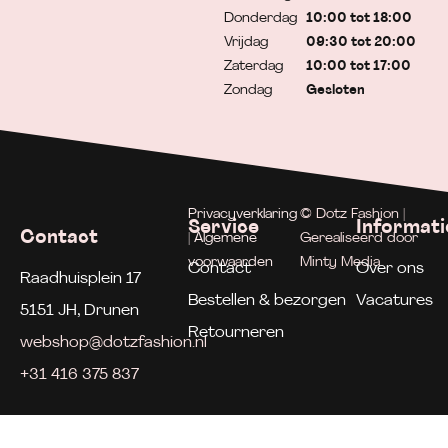
Donderdag
10:00 tot 18:00
Vrijdag
09:30 tot 20:00
Zaterdag
10:00 tot 17:00
Zondag
Gesloten
Privacyverklaring
© Dotz Fashion |
Service
Informati
Contact
| Algemene
Gerealiseerd door
voorwaarden
Minty Media
Contact
Over ons
Raadhuisplein 17
Bestellen & bezorgen
Vacatures
5151 JH, Drunen
Retourneren
webshop@dotzfashion.nl
+31 416 375 837