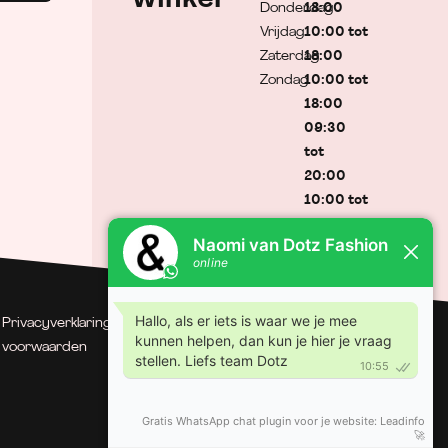
Donderdag
18:00
Vrijdag
10:00 tot
Zaterdag
18:00
Zondag
10:00 tot
18:00
09:30
tot
20:00
10:00 tot
17:00
Gesloten
Privacyverklaring
| Algemene
© Dotz Fashion | Gerealiseerd
voorwaarden
door Minty Media